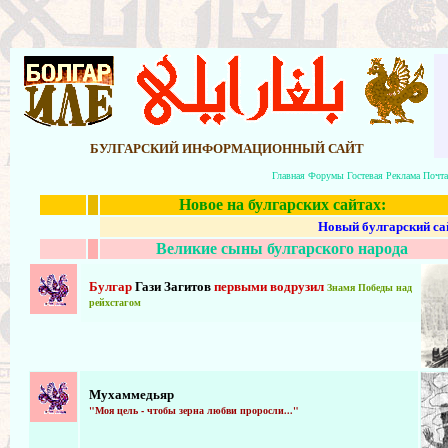
БУЛГАРСКИЙ ИНФОРМАЦИОННЫЙ САЙТ
Главная
Форумы
Гостевая
Реклама
Почт
Новое на булгарских сайтах:
Новый булгарский са
Великие сыны булгарского народа
Б
улгар
Гази Загитов
первыми водрузил
Знамя Победы над
рейхстагом
Мухаммедьяр
"Моя цель - чтобы зерна любви проросли..."