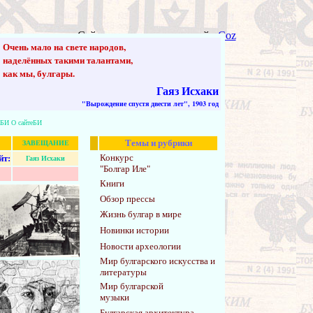
Сайт управляется системой
uCoz
Очень мало на свете народов,
наделённых такими талантами,
как мы, булгары.
Гаяз Исхаки
"Вырождение спустя двести лет", 1903 год
аБИ
О сайтеБИ
Темы и рубрики
ЗАВЕЩАНИЕ
Конкурс
йт:
Гаяз Исхаки
"Болгар Иле"
Книги
Обзор прессы
Жизнь булгар в мире
Новинки истории
Новости археологии
Мир булгарского искусства и
литературы
Мир булгарской
музыки
Булгарская архитектура