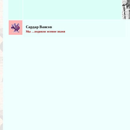
Сардар Ваисов
Мы …подняли зеленое знамя