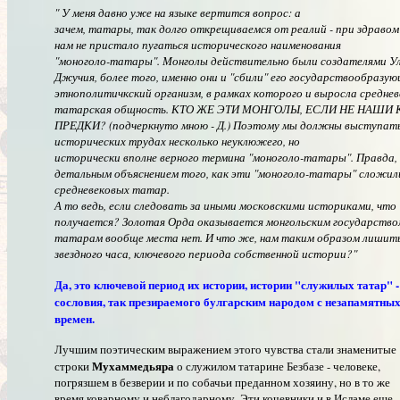
" У меня давно уже на языке вертится вопрос: а
зачем, татары, так долго открещиваемся от реалий - при здравом
нам не пристало пугаться исторического наименования
"моноголо-татары". Монголы действительно были создателями У
Джучия, более того, именно они и "сбили" его государствообразу
этнополитичкский организм, в рамках которого и выросла среднев
татарская общность. КТО ЖЕ ЭТИ МОНГОЛЫ, ЕСЛИ НЕ НАШ
ПРЕДКИ? (подчеркнуто мною - Д.) Поэтому мы должны выступать 
исторических трудах несколько неуклюжего, но
исторически вполне верного термина "моноголо-татары". Правда, 
детальным объяснением того, как эти "моноголо-татары" сложил
средневековых татар.
А то ведь, если следовать за иными московскими историками, что
получается? Золотая Орда оказывается монгольским государством
татарам вообще места нет. И что же, нам таким образом лишит
звездного часа, ключевого периода собственной истории?"
Да, это ключевой период их истории, истории "служилых татар" -
сословия, так презираемого булгарским народом с незапамятны
времен.
Лучшим поэтическим выражением этого чувства стали знаменитые
Мухаммедьяра
строки
о служилом татарине Безбазе - человеке,
погрязшем в безверии и по собачьи преданном хозяину, но в то же
время коварному и неблагодарному. Эти кочевники и в Исламе еще