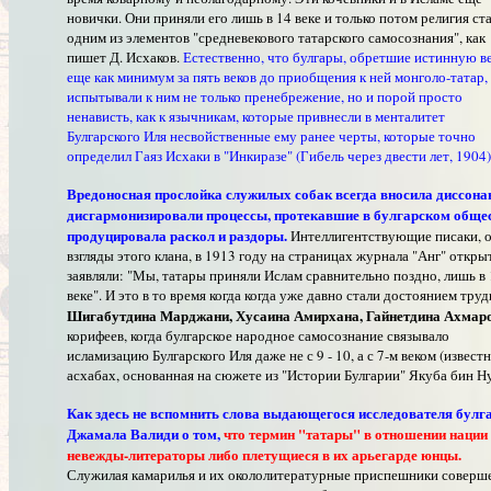
новички. Они приняли его лишь в 14 веке и только потом религия ст
одним из элементов "средневекового татарского самосознания", как
пишет Д. Исхаков.
Естественно, что булгары, обретшие истинную в
еще как минимум за пять веков до приобщения к ней монголо-татар,
испытывали к ним не только пренебрежение, но и порой просто
ненависть, как к язычникам, которые привнесли в менталитет
Булгарского Иля несвойственные ему ранее черты, которые точно
определил Гаяз Исхаки в "Инкиразе" (Гибель через двести лет, 1904)
Вредоносная прослойка служилых собак всегда вносила диссона
дисгармонизировали процессы, протекавшие в булгарском общес
продуцировала раскол и раздоры.
Интеллигентствующие писаки, 
взгляды этого клана, в 1913 году на страницах журнала "Анг" откры
заявляли: "Мы, татары приняли Ислам сравнительно поздно, лишь в 
веке". И это в то время когда когда уже давно стали достоянием тру
Шигабутдина Марджани, Хусаина Амирхана, Гайнетдина Ахмар
корифеев, когда булгарское народное самосознание связывало
исламизацию Булгарского Иля даже не с 9 - 10, а с 7-м веком (извест
асхабах, основанная на сюжете из "Истории Булгарии" Якуба бин Ну
Как здесь не вспомнить слова выдающегося исследователя булг
Джамала Валиди о том,
что термин "татары" в отношении нации
невежды-литераторы либо плетущиеся в их арьегарде юнцы.
Служилая камарилья и их окололитературные приспешники соверш