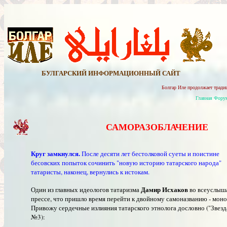
БУЛГАРСКИЙ ИНФОРМАЦИОННЫЙ САЙТ
Болгар Иле продолжает трад
Главная
Фору
САМОРАЗОБЛАЧЕНИЕ
Круг замкнулся.
После десяти лет бестолковой суеты и поистине
бесовских попыток сочинить "новую историю татарского народа"
татаристы, наконец, вернулись к истокам.
Дамир Исхаков
Один из главных идеологов татаризма
во всеуслыша
прессе, что пришло время перейти к двойному самоназванию - моно
Привожу сердечные излияния татарского этнолога дословно ("Звезд
№3):