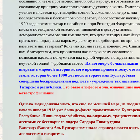
осознанно и четко противопоставляли себя народу, и готовились по
сословному принципу монополизировать духовную жизнь. Булгарс
ученые и писатели противодействовали (к сожалению, не до конца
последовательно и бескомпромиссно) этому бессовестному нажиму
1920 года потомки татар и ногайцев (не зря Ризаэтдин Фахретдинов
писал о потенциальной опасности, таившейся в деструктивном,
деморализаторском рвении именно тех, кто демонстрируя лакейску
прыткость подыгрывал царскому режиму и подобострастно кричал:
называете нас татарами? Конечно же, мы татары, конечно же. Спас
вам, благодетелям, что причислили нас к служилому сословию и
позволили вдоволь поглумиться над глупой чернью, поиздеваться на
Их договор с большевиками
неученой толпой!") добились своего.
впервые в мировой истории нового времени привел к тому, что н
земле, которая более 1000 лет носила гордое имя Булгар, была
совершена беспрецедентная подлость - учреждение так называе
Татарской республики.
Это было апофеозом зла, означавшим на
катастрофы нации.
Однако люди должны знать, что еще, по меньшей мере, не поздне
начала января 1918 уже была де-факто провозглашена Булгарск
Республика. Лишь подлое убийство, по-видимому, троцкистским
агентами ее бесспорного лидера Сардара Гинанутдина
Ваисзадэ (Ваисов) Аль Булгари помешало справедливости взять 
апологетами татаризма.