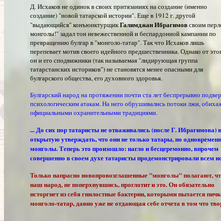
Д. Исхаков не одинок в своих притязаниях на создание (именно
создание) "новой татарской истории". Еще в 1912 г. другой
Галимджан Ибрагимов
"выдающийся" конъюнктурщик
своим перл
монголы!" задал тон невежественной и беспардонной кампании по
превращению булгар в "монголо-татар". Так что Исхаков лишь
перепевает мотив своего идейного предшественника. Однако от это
он и его сподвижники (так называемая "лидирующая группа
татарстанских историков") не становятся менее опасными для
булгарского общества, его духовного здоровья.
Булгарский народ на протяжении почти ста лет беспрерывно подвер
психологическим атакам. На него обрушивались потоки лжи, обих
официальными охранительными традициями.
... До сих пор татаристы не отваживались (после Г. Ибрагимова) 
открытую утверждать, что они не только татары, но одновременн
монголы. Теперь это произошло: нагло и бесцеремонно, впрочем
совершенно в своем духе татаристы продемонстрировали всем ис
Только напрасно новопровозглашенные "монголы" полагают, ч
наш народ, не поперхнувшись, проглотит и это. Он обязательно
исторгнет из себя гнилостные бактерии, которыми пытается пичк
монголо-татар, давно уже не отдающая себе отчета в том что тво