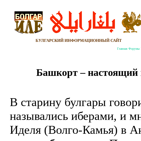
БУЛГАРСКИЙ ИНФОРМАЦИОННЫЙ САЙТ
Главная
Форумы
Башкорт
– настоящий 
В старину булгары говор
назывались иберами, и мн
Иделя
(
Волго-Камья
) в
А