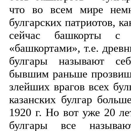
что во всем мире немн
булгарских патриотов, к
сейчас башкорты с 
«
башкортами
», т.е. древ
булгары называют се
бывшим раньше прозвище
злейших врагов всех бул
казанских булгар больш
1920 г. Но вот уже 20 ле
булгары все называю