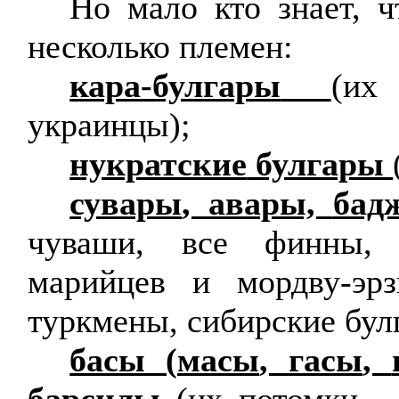
Но мало кто знает, 
несколько племен:
кара-булгары
(их
украинцы);
нукратские
булгары
сувары
, авары,
бад
чуваши, все финны, 
марийцев и мордву-эрз
туркмены, сибирские бул
басы (
масы
,
гасы
,