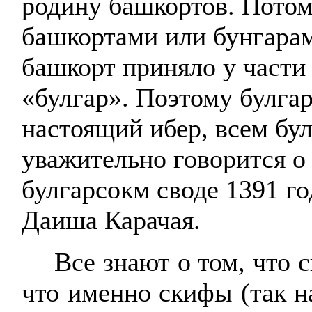
родину башкортов. Потом
башкортами
или
бунгара
башкорт
приняло у части
«булгар». Поэтому булгар
настоящий ибер, всем бу
уважительно говорится 
булгарсокм
своде 1391 год
Даиша
Карачая
.
Все знают о том, что 
что именно скифы (так н