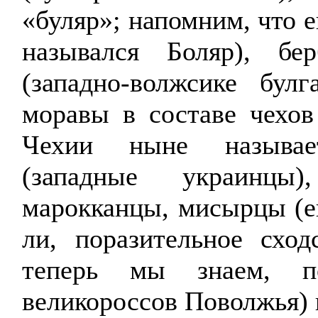
«
буляр
»;
напомним, что 
назывался
Боляр
), бе
(
западно-волжсике
булг
моравы
в составе чехов
Чехии ныне называе
(западные украинц
марокканцы,
мисырцы
(е
ли, поразительное сход
теперь мы знаем, по
великороссов Поволжья
)