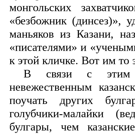
монгольских захватчик
«безбожник (
динсез
)», 
маньяков из Казани, на
«писателями» и «учеными
к этой кличке. Вот им то
В связи с этим
невежественным казанс
поучать других булг
голубчики-малайки (в
булгары, чем казанские