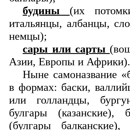
будины
(их потомк
итальянцы, албанцы, сл
немцы);
сары
или
сарты
(во
Азии, Европы и Африки)
Ныне самоназвание «б
в формах: баски, валлий
или голландцы,
бургу
булгары (казанские), 
(булгары балканские),