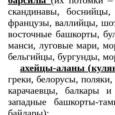
барсилы
(их потомки –
скандинавы, боснийцы,
французы, валлийцы, шо
восточные башкорты, бу
манси, луговые мари, мо
бельгийцы, бургунды,
мо
ахейцы-аланы (
куля
греки, белорусы, поляки, 
карачаевцы, балкары и
западные
башкорты-там
байлары
);